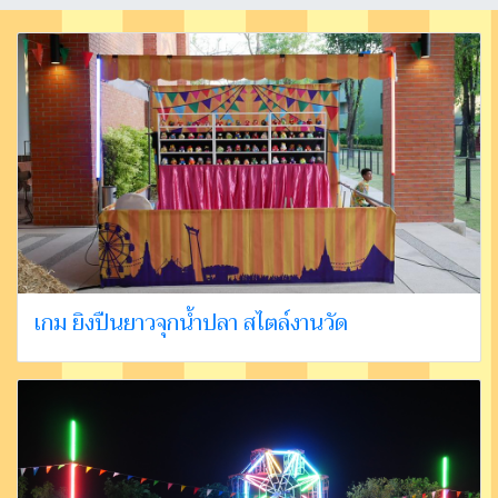
เกม ยิงปืนยาวจุกน้ำปลา สไตล์งานวัด