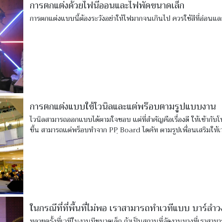
การตกแต่งด้วยไฟนีออนและไฟพัดขนาดเล็ก
การตกแต่งแบบนี้ต้องระวังอย่าให้ไฟมากจนเกินไป ควรใช้สีที่อ่อนและ
การตกแต่งแบบใช้ไวนิลและแต่พร๊อบตามรูปแบบงาน
ไวนิลสามารถออกแบบได้ตามใจชอบ แต่ที่สำคัญคือเรื่องดี ให้เข้ากับโ
ขึ้น สามารถแต่พร็อบทำจาก PPฺ Board ไดคัท ตามรูปเพื่อนเสริมให้เวที
ในกรณีที่ที่พื้นที่ไม่พอ เราสามารถทำเวทีแบบ บาร์ลำวง
หลายครั้งที่เวทีในงานมีขนาดเล็ก ถ้าเป็นสถานที่จัดงานบางที่เราสามาร