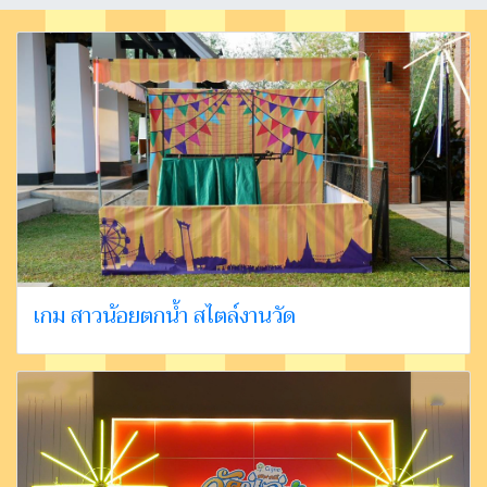
เกม สาวน้อยตกน้ำ สไตล์งานวัด