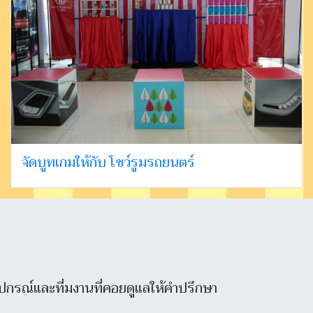
จัดบูทเกมให้กับ โชว์รูมรถยนตร์
า
อุปกรณ์และที่มงานที่คอยดูแลให้คำปรึกษา