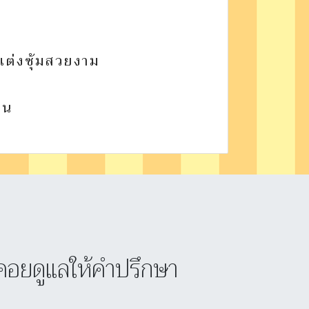
แต่งซุ้มสวยงาม
าน
ี่คอยดูแลให้คำปรึกษา