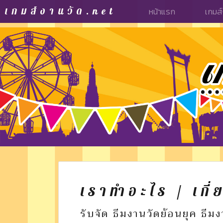
เกมส์งานวัด.net
หน้าแรก
เกมส์
เราทำอะไร / เกี่
รับจัด ธีมงานวัดย้อนยุค ธี