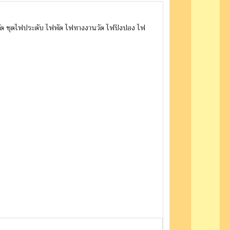
วัด ชุดไฟประดับ ไฟพัด ไฟทางงานวัด ไฟปิงปอง ไฟ