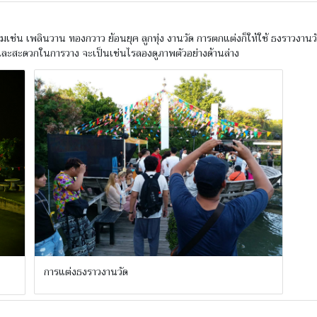
เช่น เพลินวาน ทองกวาว ย้อนยุค ลูกทุ่ง งานวัด การตกแต่งก็ให้ใช้ ธงราวงาน
ละสะดวกในการวาง จะเป็นเช่นไรลองดูภาพตัวอย่างด้านล่าง
การแต่งธงราวงานวัด